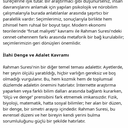
süreçlerine ışık tutar. Bir araştırmacı gibi düşünürseniz, insan
davranışlarını anlamak için yapılan psikolojik ve nörobilim
çalışmalarıyla burada anlatılanlar arasında şaşırtıcı bir
paralellik vardır: Seçimlerimiz, sonuçlarıyla birlikte hem
zihinsel hem ruhsal bir boyut taşır. Modern ekonomi
teorilerinde “fırsat maliyeti” kavramı ile Rahman Suresi’ndeki
cennet-cehennem farkı arasında metaforik bir bağ kurulabilir;
seçimlerimizin geri dönüşleri önemlidir.
İlahi Denge ve Adalet Kavramı
Rahman Suresi’nin bir diğer temel teması adalettir. Ayetlerde,
her şeyin ölçülü yaratıldığı, hiçbir varlığın gereksiz ve boş
olmadığı vurgulanır. Bu, hem kozmik hem de toplumsal
düzlemde adaletin önemini hatırlatır. İnternette araştırma
yaparken veya farklı bilim dalları arasında bağlantı kurarken,
“ölçü ve denge” prensibini fark etmemek imkansızdır. Fizik,
biyoloji, matematik, hatta sosyal bilimler; her alan bir düzen,
bir denge, bir simetri arayışı içindedir. Rahman Suresi, bu
evrensel düzeni ve her bireyin kendi yerini bulma
sorumluluğunu güçlü bir şekilde hatırlatır.