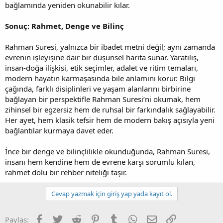
bağlamında yeniden okunabilir kılar.
Sonuç: Rahmet, Denge ve Bilinç
Rahman Suresi, yalnızca bir ibadet metni değil; aynı zamanda
evrenin işleyişine dair bir düşünsel harita sunar. Yaratılış,
insan-doğa ilişkisi, etik seçimler, adalet ve ritim temaları,
modern hayatın karmaşasında bile anlamını korur. Bilgi
çağında, farklı disiplinleri ve yaşam alanlarını birbirine
bağlayan bir perspektifle Rahman Suresi’ni okumak, hem
zihinsel bir egzersiz hem de ruhsal bir farkındalık sağlayabilir.
Her ayet, hem klasik tefsir hem de modern bakış açısıyla yeni
bağlantılar kurmaya davet eder.
İnce bir denge ve bilinçlilikle okunduğunda, Rahman Suresi,
insanı hem kendine hem de evrene karşı sorumlu kılan,
rahmet dolu bir rehber niteliği taşır.
Cevap yazmak için giriş yap yada kayıt ol.
Facebook
Twitter
Reddit
Pinterest
Tumblr
WhatsApp
E-posta
Link
Paylaş: