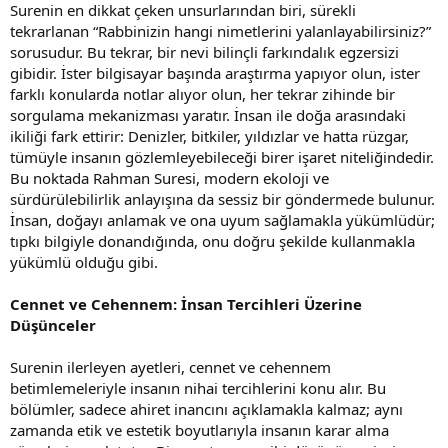
Surenin en dikkat çeken unsurlarından biri, sürekli
tekrarlanan “Rabbinizin hangi nimetlerini yalanlayabilirsiniz?”
sorusudur. Bu tekrar, bir nevi bilinçli farkındalık egzersizi
gibidir. İster bilgisayar başında araştırma yapıyor olun, ister
farklı konularda notlar alıyor olun, her tekrar zihinde bir
sorgulama mekanizması yaratır. İnsan ile doğa arasındaki
ikiliği fark ettirir: Denizler, bitkiler, yıldızlar ve hatta rüzgar,
tümüyle insanın gözlemleyebileceği birer işaret niteliğindedir.
Bu noktada Rahman Suresi, modern ekoloji ve
sürdürülebilirlik anlayışına da sessiz bir göndermede bulunur.
İnsan, doğayı anlamak ve ona uyum sağlamakla yükümlüdür;
tıpkı bilgiyle donandığında, onu doğru şekilde kullanmakla
yükümlü olduğu gibi.
Cennet ve Cehennem: İnsan Tercihleri Üzerine
Düşünceler
Surenin ilerleyen ayetleri, cennet ve cehennem
betimlemeleriyle insanın nihai tercihlerini konu alır. Bu
bölümler, sadece ahiret inancını açıklamakla kalmaz; aynı
zamanda etik ve estetik boyutlarıyla insanın karar alma