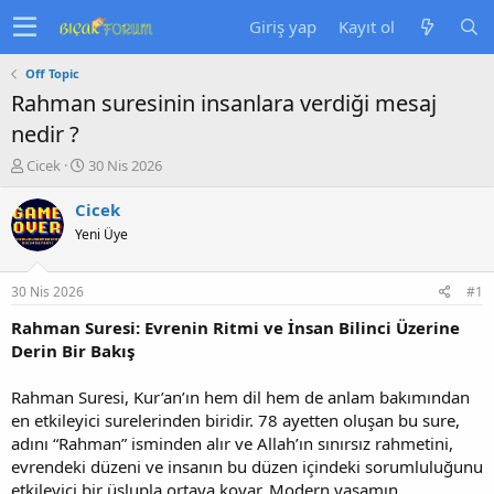
Giriş yap
Kayıt ol
Off Topic
Rahman suresinin insanlara verdiği mesaj
nedir ?
K
B
Cicek
30 Nis 2026
o
a
n
ş
Cicek
u
l
Yeni Üye
y
a
u
n
b
g
30 Nis 2026
#1
a
ı
ş
ç
Rahman Suresi: Evrenin Ritmi ve İnsan Bilinci Üzerine
l
t
Derin Bir Bakış
a
a
t
r
Rahman Suresi, Kur’an’ın hem dil hem de anlam bakımından
a
i
en etkileyici surelerinden biridir. 78 ayetten oluşan bu sure,
n
h
adını “Rahman” isminden alır ve Allah’ın sınırsız rahmetini,
i
evrendeki düzeni ve insanın bu düzen içindeki sorumluluğunu
etkileyici bir üslupla ortaya koyar. Modern yaşamın