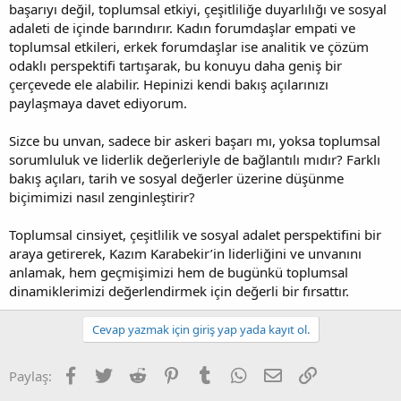
başarıyı değil, toplumsal etkiyi, çeşitliliğe duyarlılığı ve sosyal
adaleti de içinde barındırır. Kadın forumdaşlar empati ve
toplumsal etkileri, erkek forumdaşlar ise analitik ve çözüm
odaklı perspektifi tartışarak, bu konuyu daha geniş bir
çerçevede ele alabilir. Hepinizi kendi bakış açılarınızı
paylaşmaya davet ediyorum.
Sizce bu unvan, sadece bir askeri başarı mı, yoksa toplumsal
sorumluluk ve liderlik değerleriyle de bağlantılı mıdır? Farklı
bakış açıları, tarih ve sosyal değerler üzerine düşünme
biçimimizi nasıl zenginleştirir?
Toplumsal cinsiyet, çeşitlilik ve sosyal adalet perspektifini bir
araya getirerek, Kazım Karabekir’in liderliğini ve unvanını
anlamak, hem geçmişimizi hem de bugünkü toplumsal
dinamiklerimizi değerlendirmek için değerli bir fırsattır.
Cevap yazmak için giriş yap yada kayıt ol.
Facebook
Twitter
Reddit
Pinterest
Tumblr
WhatsApp
E-posta
Link
Paylaş: