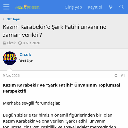
Giriş yap
Kayıt ol
Off Topic
Kazım Karabekir'e Şark Fatihi ünvanı ne
zaman verildi ?
K
B
Cicek
9 Nis 2026
o
a
n
ş
Cicek
u
l
Yeni Üye
y
a
u
n
b
g
9 Nis 2026
#1
a
ı
ş
ç
Kazım Karabekir ve “Şark Fatihi” Ünvanının Toplumsal
l
t
Perspektifi
a
a
t
r
Merhaba sevgili forumdaşlar,
a
i
n
h
Bugün sizlerle tarihimizin önemli figürlerinden biri olan
i
Kazım Karabekir ve ona verilen “Şark Fatihi” unvanını
toplumsal cinsiyet, çeşitlilik ve sosyal adalet merceğinden