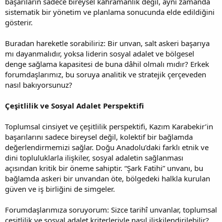
başarıların sadece bireysel kahramanlık değil, aynı zamanda
sistematik bir yönetim ve planlama sonucunda elde edildiğini
gösterir.
Buradan hareketle sorabiliriz: Bir unvan, salt askeri başarıya
mı dayanmalıdır, yoksa liderin sosyal adalet ve bölgesel
denge sağlama kapasitesi de buna dâhil olmalı mıdır? Erkek
forumdaşlarımız, bu soruya analitik ve stratejik çerçeveden
nasıl bakıyorsunuz?
Çeşitlilik ve Sosyal Adalet Perspektifi
Toplumsal cinsiyet ve çeşitlilik perspektifi, Kazım Karabekir’in
başarılarını sadece bireysel değil, kolektif bir bağlamda
değerlendirmemizi sağlar. Doğu Anadolu’daki farklı etnik ve
dini topluluklarla ilişkiler, sosyal adaletin sağlanması
açısından kritik bir öneme sahiptir. “Şark Fatihi” unvanı, bu
bağlamda askeri bir unvandan öte, bölgedeki halkla kurulan
güven ve iş birliğini de simgeler.
Forumdaşlarımıza soruyorum: Sizce tarihî unvanlar, toplumsal
çeşitlilik ve sosyal adalet kriterleriyle nasıl ilişkilendirilebilir?