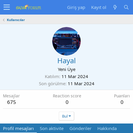
Giriş yap
Kayıt ol
Kullanıcılar
Hayal
Yeni Üye
Katılım
11 Mar 2024
Son görülme
11 Mar 2024
Mesajlar
Reaction score
Puanları
675
0
0
Bul
Profil mesajları
Son aktivite
Gönderiler
Hakkında