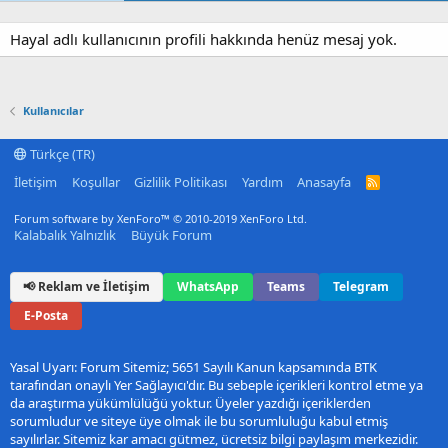
Hayal adlı kullanıcının profili hakkında henüz mesaj yok.
Kullanıcılar
Türkçe (TR)
İletişim
Koşullar
Gizlilik Politikası
Yardım
Anasayfa
R
S
S
Forum software by XenForo™
© 2010-2019 XenForo Ltd.
Kalabalık Yalnızlık
Büyük Forum
📢 Reklam ve İletişim
WhatsApp
Teams
Telegram
E-Posta
Yasal Uyarı: Forum Sitemiz; 5651 Sayılı Kanun kapsamında BTK
tarafından onaylı Yer Sağlayıcı'dır. Bu sebeple içerikleri kontrol etme ya
da araştırma yükümlülüğü yoktur. Üyeler yazdığı içeriklerden
sorumludur ve siteye üye olmak ile bu sorumluluğu kabul etmiş
sayılırlar. Sitemiz kar amacı gütmez, ücretsiz bilgi paylaşım merkezidir.