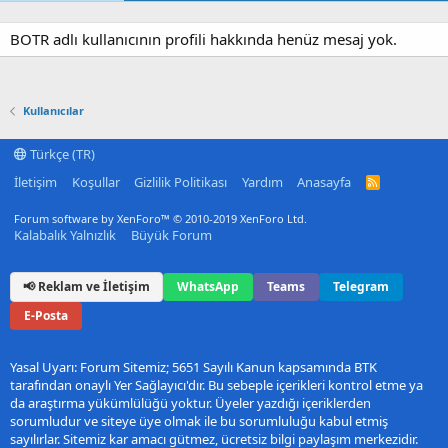
BOTR adlı kullanıcının profili hakkında henüz mesaj yok.
Kullanıcılar
Türkçe (TR)
İletişim
Koşullar
Gizlilik Politikası
Yardım
Anasayfa
R
S
S
Forum software by XenForo™
© 2010-2019 XenForo Ltd.
Kalabalık Yalnızlık
Büyük Forum
📢 Reklam ve İletişim
WhatsApp
Teams
Telegram
E-Posta
Yasal Uyarı: Forum Sitemiz; 5651 Sayılı Kanun kapsamında BTK
tarafından onaylı Yer Sağlayıcı'dır. Bu sebeple içerikleri kontrol etme ya
da araştırma yükümlülüğü yoktur. Üyeler yazdığı içeriklerden
sorumludur ve siteye üye olmak ile bu sorumluluğu kabul etmiş
sayılırlar. Sitemiz kar amacı gütmez, ücretsiz bilgi paylaşım merkezidir.