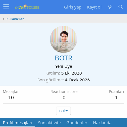
Giriş yap
Kayıt ol
Kullanıcılar
BOTR
Yeni Üye
Katılım
5 Eki 2020
Son görülme
4 Ocak 2026
Mesajlar
Reaction score
Puanları
10
0
1
Bul
Profil mesajları
Son aktivite
Gönderiler
Hakkında